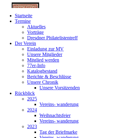
Startseite
Termine
Aktuelles
Vorträge
Dresdner Philatelistentreff
Der Verein
Einladung zur MV
Unsere Mitglieder
Mitglied werden
77er-Info
Katalogbestand
Berichte & Beschlüsse
Unsere Chronik
Unsere Vorsitzenden
Rückblick
2025
Vereins- wanderung
2024
Weihnachtsfeier
Vereins- wanderung
2023
Tag der Briefmarke
Vereins- wanderung