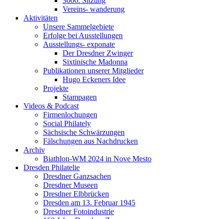
3000. Sitzung
Vereins- wanderung
Aktivitäten
Unsere Sammelgebiete
Erfolge bei Ausstellungen
Ausstellungs- exponate
Der Dresdner Zwinger
Sixtinische Madonna
Publikationen unserer Mitglieder
Hugo Eckeners Idee
Projekte
Stampagen
Videos & Podcast
Firmenlochungen
Social Philately
Sächsische Schwärzungen
Fälschungen aus Nachdrucken
Archiv
Biathlon-WM 2024 in Nove Mesto
Dresden Philatelie
Dresdner Ganzsachen
Dresdner Museen
Dresdner Elbbrücken
Dresden am 13. Februar 1945
Dresdner Fotoindustrie