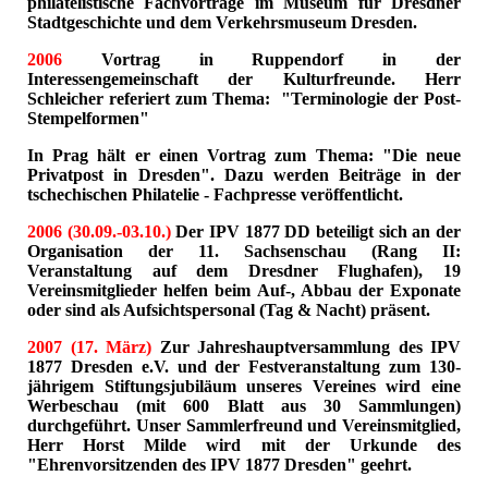
philatelistische Fachvorträge im Museum für Dresdner
Stadtgeschichte und dem Verkehrsmuseum Dresden.
2006
Vortrag in Ruppendorf in der
Interessengemeinschaft der Kulturfreunde. Herr
Schleicher referiert zum Thema: "Terminologie der Post-
Stempelformen"
In Prag hält er einen Vortrag zum Thema: "Die neue
Privatpost in Dresden". Dazu werden Beiträge in der
tschechischen Philatelie - Fachpresse veröffentlicht.
2006 (30.09.-03.10.)
Der IPV 1877 DD beteiligt sich an der
Organisation der 11. Sachsenschau (Rang II:
Veranstaltung auf dem Dresdner Flughafen), 19
Vereinsmitglieder helfen beim Auf-, Abbau der Exponate
oder sind als Aufsichtspersonal (Tag & Nacht) präsent.
2007 (17. März)
Zur Jahreshauptversammlung des IPV
1877 Dresden e.V. und der Festveranstaltung zum 130-
jährigem Stiftungsjubiläum unseres Vereines wird eine
Werbeschau (mit 600 Blatt aus 30 Sammlungen)
durchgeführt. Unser Sammlerfreund und Vereinsmitglied,
Herr Horst Milde wird mit der Urkunde des
"Ehrenvorsitzenden des IPV 1877 Dresden" geehrt.