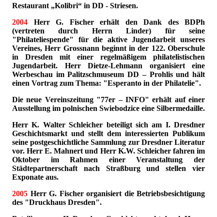
Restaurant „Kolibri“ in DD - Striesen.
2004
Herr G. Fischer erhält den Dank des BDPh
(vertreten durch Herrn Linder) für seine
"Philateliespende" für die aktive Jugendarbeit unseres
Vereines, Herr Grossnann beginnt in der 122. Oberschule
in Dresden mit einer regelmäßigem philatelistischen
Jugendarbeit. Herr Dietze-Lehmann organisiert eine
Werbeschau im Palitzschmuseum DD – Prohlis und hält
einen Vortrag zum Thema: "Esperanto in der Philatelie".
Die neue Vereinszeitung "77er – INFO" erhält auf einer
Ausstellung im polnischen Swiebodzice eine Silbermedaille.
Herr K. Walter Schleicher beteiligt sich am I. Dresdner
Geschichtsmarkt und stellt dem interessierten Publikum
seine postgeschichtliche Sammlung zur Dresdner Literatur
vor. Herr E. Mahnert und Herr K.W. Schleicher fahren im
Oktober im Rahmen einer Veranstaltung der
Städtepartnerschaft nach Straßburg und stellen vier
Exponate aus.
2005
Herr G. Fischer organisiert die Betriebsbesichtigung
des "Druckhaus Dresden".