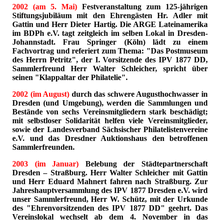
2002 (am 5. Mai)
Festveranstaltung zum 125-jährigen
Stiftungsjubiläum mit den Ehrengästen Hr. Adler mit
Gattin und Herr Dieter Hartig. Die ARGE Lateinamerika
im BDPh e.V. tagt zeitgleich im selben Lokal in Dresden-
Johannstadt. Frau Springer (Köln) lädt zu einem
Fachvortrag und referiert zum Thema: "Das Postmuseum
des Herrn Petritz", der I. Vorsitzende des IPV 1877 DD,
Sammlerfreund Herr Walter Schleicher, spricht über
seinen "Klappaltar der Philatelie".
2002 (im August)
durch das schwere Augusthochwasser in
Dresden (und Umgebung), werden die Sammlungen und
Bestände von sechs Vereinsmitgliedern stark beschädigt;
mit selbstloser Solidarität helfen viele Vereinsmitglieder,
sowie der Landesverband Sächsischer Philatelistenvereine
e.V. und das Dresdner Auktionshaus den betroffenen
Sammlerfreunden.
2003 (im Januar)
Belebung der Städtepartnerschaft
Dresden – Straßburg. Herr Walter Schleicher mit Gattin
und Herr Eduard Mahnert fahren nach Straßburg. Zur
Jahreshauptversammlung des IPV 1877 Dresden e.V. wird
unser Sammlerfreund, Herr W. Schütz, mit der Urkunde
des "Ehrenvorsitzenden des IPV 1877 DD" geehrt. Das
Vereinslokal wechselt ab dem 4. November in das