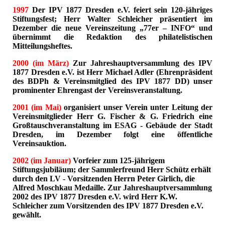
1997
Der IPV 1877 Dresden e.V. feiert sein 120-jähriges
Stiftungsfest; Herr Walter Schleicher präsentiert im
Dezember die neue Vereinszeitung „77er – INFO“ und
übernimmt die Redaktion des philatelistischen
Mitteilungsheftes.
2000 (im März)
Zur Jahreshauptversammlung des IPV
1877 Dresden e.V. ist Herr Michael Adler (Ehrenpräsident
des BDPh & Vereinsmitglied des IPV 1877 DD) unser
prominenter Ehrengast der Vereinsveranstaltung.
2001 (im Mai)
organisiert unser Verein unter Leitung der
Vereinsmitglieder Herr G. Fischer & G. Friedrich eine
Großtauschveranstaltung im ESAG - Gebäude der Stadt
Dresden, im Dezember folgt eine öffentliche
Vereinsauktion.
2002 (im Januar)
Vorfeier zum 125-jährigem
Stiftungsjubiläum; der Sammlerfreund Herr Schütz erhält
durch den LV - Vorsitzenden Herrn Peter Girlich, die
Alfred Moschkau Medaille. Zur Jahreshauptversammlung
2002 des IPV 1877 Dresden e.V. wird Herr K.W.
Schleicher zum Vorsitzenden des IPV 1877 Dresden e.V.
gewählt.