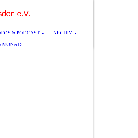
sden e.V.
DEOS & PODCAST
ARCHIV
S MONATS