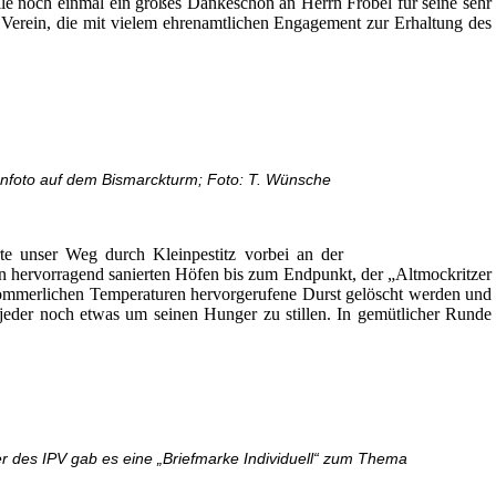
lle noch einmal ein großes Dankeschön an Herrn Fröbel für seine sehr
Verein, die mit vielem ehrenamtlichen Engagement zur Erhaltung des
nfoto auf dem Bismarckturm; Foto: T. Wünsche
e unser Weg durch Kleinpestitz vorbei an der
hervorragend sanierten Höfen bis zum Endpunkt, der „Altmockritzer
sommerlichen Temperaturen hervorgerufene Durst gelöscht werden und
h jeder noch etwas um seinen Hunger zu stillen. In gemütlicher Runde
er des IPV gab es eine „Briefmarke Individuell“ zum Thema