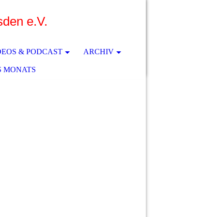
sden e.V.
DEOS & PODCAST
ARCHIV
S MONATS