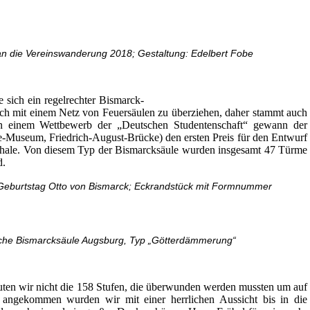
an die Vereinswanderung 2018; Gestaltung: Edelbert Fobe
sich ein regelrechter Bismarck-
ch mit einem Netz von Feuersäulen zu überziehen, daher stammt auch
In einem Wettbewerb der „Deutschen Studentenschaft“ gewann der
-Museum, Friedrich-August-Brücke) den ersten Preis für den Entwurf
chale. Von diesem Typ der Bismarcksäule wurden insgesamt 47 Türme
d.
 Geburtstag Otto von Bismarck; Eckrandstück mit Formnummer
ache Bismarcksäule Augsburg, Typ „Götterdämmerung“
ten wir nicht die 158 Stufen, die überwunden werden mussten um auf
t angekommen wurden wir mit einer herrlichen Aussicht bis in die