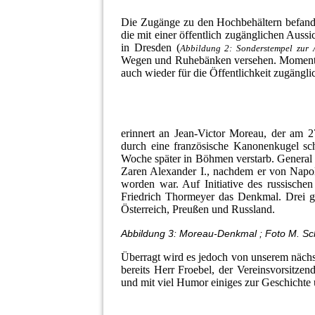
Die Zugänge zu den Hochbehältern befand
die mit einer öffentlich zugänglichen Auss
in Dresden (
Abbildung 2: Sonderstempel zur 
Wegen und Ruhebänken versehen. Momenta
auch wieder für die Öffentlichkeit zugäng
erinnert an Jean-Victor Moreau, der am 
durch eine französische Kanonenkugel s
Woche später in Böhmen verstarb. General M
Zaren Alexander I., nachdem er von Napo
worden war. Auf Initiative des russische
Friedrich Thormeyer das Denkmal. Drei g
Österreich, Preußen und Russland.
Abbildung 3: Moreau-Denkmal ; Foto M. Sc
Überragt wird es jedoch von unserem nächs
bereits Herr Froebel, der Vereinsvorsitze
und mit viel Humor einiges zur Geschicht