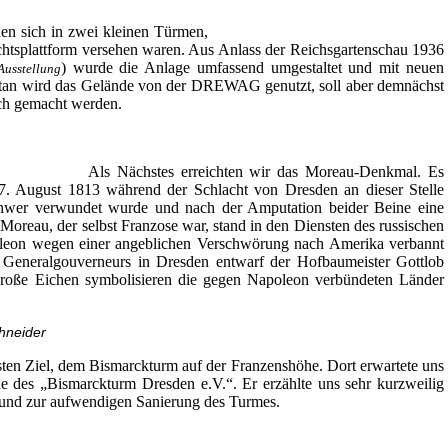
en sich in zwei kleinen Türmen,
ichtsplattform versehen waren. Aus Anlass der Reichsgartenschau 1936
) wurde die Anlage umfassend umgestaltet und mit neuen
Ausstellung
n wird das Gelände von der DREWAG genutzt, soll aber demnächst
lich gemacht werden.
Als Nächstes erreichten wir das Moreau-Denkmal. Es
27. August 1813 während der Schlacht von Dresden an dieser Stelle
chwer verwundet wurde und nach der Amputation beider Beine eine
oreau, der selbst Franzose war, stand in den Diensten des russischen
leon wegen einer angeblichen Verschwörung nach Amerika verbannt
n Generalgouverneurs in Dresden entwarf der Hofbaumeister Gottlob
roße Eichen symbolisieren die gegen Napoleon verbündeten Länder
hneider
ten Ziel, dem Bismarckturm auf der Franzenshöhe. Dort erwartete uns
nde des „Bismarckturm Dresden e.V.“. Er erzählte uns sehr kurzweilig
e und zur aufwendigen Sanierung des Turmes.