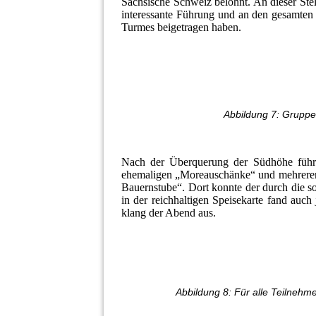
Sächsische Schweiz belohnt.
An dieser Ste
interessante Führung und an den gesamten 
Turmes beigetragen haben.
Abbildung 7: Gruppe
Nach der Überquerung der Südhöhe führt
ehemaligen „Moreauschänke“ und mehreren 
Bauernstube“. Dort konnte der durch die 
in der reichhaltigen Speisekarte fand auc
klang der Abend aus.
Abbildung 8: Für alle Teilnehm