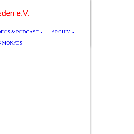
sden e.V.
DEOS & PODCAST
ARCHIV
S MONATS