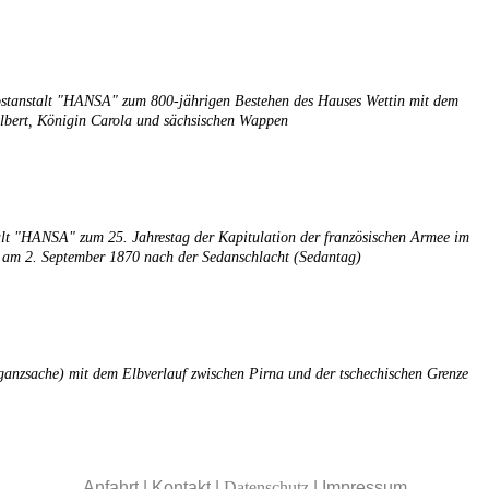
ostanstalt "HANSA" zum 800-jährigen Bestehen des Hauses Wettin mit dem
lbert, Königin Carola und sächsischen Wappen
alt "HANSA" zum 25. Jahrestag der Kapitulation der französischen Armee im
 am 2. September 1870 nach der Sedanschlacht (Sedantag)
anzsache) mit dem Elbverlauf zwischen Pirna und der tschechischen Grenze
Anfahrt
|
Kontakt
|
Datenschutz
|
Impressum