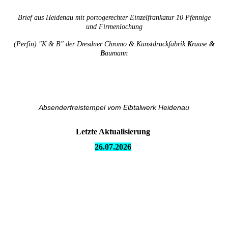
Brief aus Heidenau mit portogerechter Einzelfrankatur 10 Pfennige
und Firmenlochung
(Perfin) "K & B" der Dresdner Chromo & Kunstdruckfabrik
K
rause
&
B
aumann
Absenderfreistempel vom Elbtalwerk Heidenau
Letzte Aktualisierung
26.07.
2026