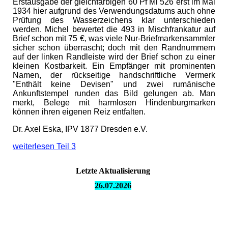
Erstausgabe der gleichfarbigen 60 Pf Mi 526 erst im Mai
1934 hier aufgrund des Verwendungsdatums auch ohne
Prüfung des Wasserzeichens klar unterschieden
werden. Michel bewertet die 493 in Mischfrankatur auf
Brief schon mit 75 €, was viele Nur-Briefmarkensammler
sicher schon überrascht; doch mit den Randnummern
auf der linken Randleiste wird der Brief schon zu einer
kleinen Kostbarkeit. Ein Empfänger mit prominenten
Namen, der rückseitige handschriftliche Vermerk
"Enthält keine Devisen" und zwei rumänische
Ankunftstempel runden das Bild gelungen ab. Man
merkt, Belege mit harmlosen Hindenburgmarken
können ihren eigenen Reiz entfalten.
Dr. Axel Eska, IPV 1877 Dresden e.V.
weiterlesen Teil 3
Letzte Aktualisierung
26.07.
2026